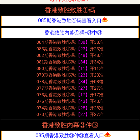
香港致胜致胜①碼
085期香港致胜①碼查看入口
香港致胜内幕①碼+③中③
084期香港致胜①碼:
【38】
开38准
083期香港致胜①碼:
【23】
开23准
082期香港致胜①碼:
【48】
开48准
081期香港致胜①碼:
【34】
开34准
080期香港致胜①碼:
【11】
开11准
079期香港致胜①碼:
【23】
开23准
078期香港致胜①碼:
【34】
开08错
077期香港致胜①碼:
【27】
开27准
076期香港致胜①碼:
【17】
开17准
075期香港致胜①碼:
【43】
开43准
074期香港致胜①碼:
【28】
开28准
073期香港致胜①碼:
【27】
开27准
香港致胜内幕③仲③
085期香港致胜③仲③查看入口