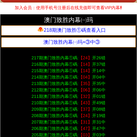
加入会员：使用手机号注册后在线充值即可查看VIP内幕料。名额有
澳门致胜内幕㈠玛
218期澳门致胜①碼查看入口
澳门致胜内幕㈠玛+③中③
好消息：最近澳门来料快稳准，广大会员可放心跟！
217期澳门致胜内幕①碼:
【24】
开26错
216期澳门致胜内幕①碼:
【14】
开37错
215期澳门致胜内幕①碼:
【14】
开14中
214期澳门致胜内幕①碼:
【04】
开04中
213期澳门致胜内幕①碼:
【35】
开35中
212期澳门致胜内幕①碼:
【06】
开06中
211期澳门致胜内幕①碼:
【32】
开01错
210期澳门致胜内幕①碼:
【43】
开49错
209期澳门致胜内幕①碼:
【37】
开08错
208期澳门致胜内幕①碼:
【24】
开19错
207期澳门致胜内幕①碼:
【31】
开31中
206期澳门致胜内幕①碼:
【47】
开47中
205期澳门致胜内幕①碼:
【03】
开03中