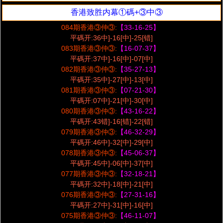
香港致胜内幕①碼+③中③
084期香港③仲③:
【33-16-25】
[
平碼开:36中]-16[中]-25[错]
083期香港③仲③:
【16-07-37】
[
平碼开:37中]-16[中]-07[中]
082期香港③仲③:
【35-27-13】
[
平碼开:35中]-27[中]-13[中]
081期香港③仲③:
【07-21-30】
[
平碼开:07中]-21[中]-30[中]
080期香港③仲③:
【43-16-22】
[
平碼开:43错]-16[错]-22[错]
079期香港③仲③:
【46-32-29】
[
平碼开:46中]-32[中]-29[中]
078期香港③仲③:
【45-06-37】
[
平碼开:45中]-06[中]-37[中]
077期香港③仲③:
【32-18-21】
[
平碼开:32中]-18[中]-21[中]
076期香港③仲③:
【27-31-16】
[
平碼开:27中]-31[中]-16[中]
075期香港③仲③:
【46-11-07】
[