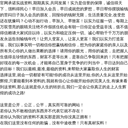
官网承诺实战资料,期期真实,共同发展！实力是信誉的保障，诚信得天
下，强料得民心！早日加入会员，早日成就您的梦想，早日帮你摆脱输钱
的苦闷日子加入会员的朋友，回报你的钱财无限，生活质量完全,改变您
还在犹豫吗？心动不如行动，早加入、早致富！以实力征服一切，每期上
万双雪亮的眼睛关注绝不作假抓住机会有朝一日你定会受益非浅，值不值
得信赖请大家拭目以待，以实力和稳定压倒一切。诚心帮助千千万万的朋
友永远告别输钱年代！让穷人变富人，让富人更富！我们以实力打造富
翁，我们以事实明一切相信你想赢钱相信你，想为你的家庭你的亲人以及
所有关心你的人做出果断的选择！请用你的眼光，用你的诚意，去把握人
生值得去珍惜的东西，财富不是等出来，是靠自己争取回来的！只有把握
好现在的每一次机会，才能将自己置身于竞争的行列当中，早日达到自己
的目标！我们以最精,最准,最稳的资料,来帮助大家赢取你人生的财富
选择这里,就会一切都皆有可能!你的成功从这里开始,你的人生从这里开始
辉煌,只要能看到本资料的,我就有信心让你能开始你的完美人生,有缘来看
到这资料,那么这就是你人生的转折点,我们一定会让你真正的走上人生辉
煌的成功之路!
这里是公开，公正，公平，真实而可靠的网站！
若你认为不敢相信的东西并不代表它就不存在！
若你认为我们的资料不真实那是因为你没真正拥有！
在我们这里没有任何的欺骗，没有中途收费！只有真材实料！